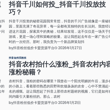
速
抖音千川如何投_抖音千川投放技
巧？
在抖
抖音千川投资的秘密花园我常常想，抖音的千川广告就像是一座秘
聊
园，里面充满了奇花异草，每一朵都有其独特的生长法则。我曾经
个问
进这片花园，探索其中的奥秘，结果却发现，这不仅仅是一场关于
游戏，更是一场心理和策略的较量。这让我想起去年在一家广告公
时的一次经历。那时，我负责为一个新品牌策划抖
by
抖音粉丝低价卡盟货源平台
2026年1月27日
抖音如何买粉丝
抖音农村拍什么涨粉_抖音农村内
涨粉秘籍？
时
农村抖音，涨粉的密码在哪里？我曾在一个阳光明媚的午后，漫步
妙的
的小路上，看着那些熟悉的田野和炊烟袅袅的农舍，心中不禁涌起
位年
名的感慨。这让我想起了抖音上那些农村题材的视频，它们是如何
间内吸引大量粉丝的。那么，农村
by
抖音粉丝低价卡盟货源平台
2026年1月21日