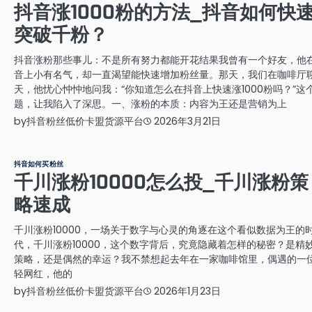
抖音涨1000粉的方法_抖音如何快
突破千粉？
抖音涨粉那些事儿：不是所有努力都能开花结果我曾有一个好友，他
音上小有名气，却一直渴望能快速增加粉丝量。那天，我们在咖啡厅
天，他忧心忡忡地问我：“你知道怎么在抖音上快速涨1000粉吗？”这
题，让我陷入了深思。一、涨粉的本质：内容为王还是营销为上
by
抖音粉丝低价卡盟货源平台
2026年3月21日
抖音如何买粉丝
千川涨粉10000怎么投_千川涨粉策
略速成
千川涨粉10000，一场关于数字与心灵的角逐在这个看似数据为王的
代，千川涨粉10000，这个数字背后，究竟隐藏着怎样的秘密？是精
策略，还是偶然的幸运？我不禁想起去年在一家咖啡馆里，偶遇的一
轻网红，他的
by
抖音粉丝低价卡盟货源平台
2026年1月23日