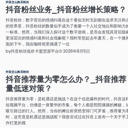
抖音怎么购买粉丝
抖音粉丝业务_抖音粉丝增长策略？
抖音粉丝：数字背后的情感纠葛在这个看似无时无刻都在追求关注和
的世界里，抖音粉丝的数量似乎成为了衡量一个人社交地位和影响力
一标准。然而，当我们深入探讨这个数字游戏，是否会发现其背后隐
更深层次的情感纠葛和社会现象呢？我时常想起去年夏天，在一个微
面的下午，我在咖啡馆里偶遇了一位
by
抖音粉丝低价卡盟货源平台
2026年8月5日
抖音怎么购买粉丝
抖音推荐量为零怎么办？_抖音推荐
量低迷对策？
抖音推荐量为零：是机遇还是挑战？在这个信息爆炸的时代，抖音这
短视频平台，仿佛是一座繁华的市集，每个人都是熙熙攘攘的摊贩，
吸引路过的行人。然而，当你的摊位前突然变得门可罗雀，推荐量为
时，这究竟是机遇还是挑战呢？我曾尝试过在抖音上发布一个关于手
作灯笼的视