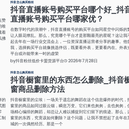
抖音怎么购买粉丝
抖音直播账号购买平台哪个好_抖
直播账号购买平台哪家优？
点赞
的唯
在数字时代的浪潮中，抖音直播账号的购买平台如同星空中闪烁的
藏着
让人眼花缭乱。那么，究竟哪个平台才是那颗最亮的星呢？这让我
风拂
起去年在一场行业交流会上，一位资深直播运营者分享的趣事。他
我，选择购买平台就像挑选伴侣，既要看外表，更要看内在。外表
平台或许能带来一时的虚荣
by
抖音粉丝低价卡盟货源平台
2026年7月28日
抖音怎么购买粉丝
抖音橱窗里的东西怎么删除_抖音
窗商品删除方法
样的
抖音橱窗里的尘埃：一场关于遗忘的舞蹈在这个信息爆炸的时代，
试图
窗里的商品如同过眼云烟，瞬息万变。它们来也匆匆，去也匆匆，
零
场精心编排的舞蹈，却总让人难以捕捉到它们留下的痕迹。那么，
工制
窗里的东西，究竟该如何删除？这个问题，让我不禁想起了去年在
城的一次偶然经历。那是一个