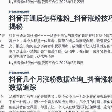
by
抖音粉丝低价卡盟货源平台
2026年7月22日
抖音怎么购买粉丝
抖音开通后怎样涨粉_抖音涨粉技
揭秘
了许
抖音开通后怎样涨粉——一场关于自我与潮流的舞蹈在抖音这个快
执
舞台上，每个人都是一位舞者，渴望在镜头前展现自我，吸引观众
丝数
光。那么，如何在众多舞者中脱颖而出，成为那个让人过目难忘的“
呢？这让我不禁想起去年在某个线下活动中，看到的一位年轻舞者
表演充满了激情，仿佛整个世
by
抖音粉丝低价卡盟货源平台
2026年2月15日
抖音怎么购买粉丝
抖音几个月涨粉数据查询_抖音涨
数据追踪
个
涂鸦在数字画布上的奇迹抖音，这个如今几乎无处不在的短视频平
会
乎有一种魔力，能让一个素人迅速成为网红。几个月的时间，看似
梦想
但在抖音的世界里，却足以让一个人从默默无闻到粉丝爆棚。这背