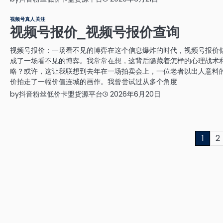
视频号真人关注
视频号报价_视频号报价查询
视频号报价：一场看不见的博弈在这个信息爆炸的时代，视频号报价
成了一场看不见的博弈。我常常在想，这背后隐藏着怎样的心理战术
略？或许，这让我联想到去年在一场拍卖会上，一位老者以出人意料
价拍走了一幅价值连城的画作。我曾尝试过从多个角度
by
抖音粉丝低价卡盟货源平台
2026年6月20日
文
1
2
章
分
页