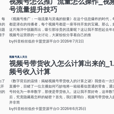
视频号怎么推广流量怎么操作_视
号流量提升技巧
，每
《视频号推广：一场流量与灵魂的较量》在这个信息爆炸的时代，
体的
都是潜在的传播者，每个视频号都是一座等待开发的宝藏。那么，
问题
这片海洋中脱颖而出，吸引那珍贵的流量呢？这让我不禁想起去年
圈子
视频号运营群的一次讨论，大家纷纷分享着自己的推
by
抖音粉丝低价卡盟货源平台
2026年7月2日
视频号真人关注
视频号带货收入怎么计算出来的_1.
频号收入计算
为了
《数字背后的温情：揭秘视频号带货收入的计算之谜》我曾在一次
把开
直播中，目睹了一位主播如何巧妙地将一箱箱看似普通的零食，通
到的
号转化为一串串数字，那便是带货收入。这让我不禁好奇，这串数
后，究竟隐藏着怎样的秘密？首先，我们要明白，视频号带货收入
并非简
by
抖音粉丝低价卡盟货源平台
2026年6月25日