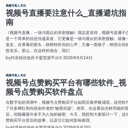
视频号真人关注
视频号直播要注意什么_直播避坑指
南
《视频号直播，一场与观众的亲密接触》我总是觉得，视频号直播不
是一个简单的信息传递渠道，它更像是一场与观众的亲密接触。就像
老友，在屏幕的那头，静静聆听你的心声，又像一面镜子，映照出你
怒哀乐。那么，在这样的场合，我们
by
抖音粉丝低价卡盟货源平台
2026年6月24日
视频号真人关注
视频号点赞购买平台有哪些软件_视
频号点赞购买软件盘点
在数字化的浪潮中，视频号点赞购买平台如雨后春笋般涌现，这些软
了许多网红和内容创作者的“秘密武器”。然而，在这看似光鲜亮丽的
后，却隐藏着许多不为人知的秘密。今天，我想和大家探讨一下，这
赞购买平台背后的故事，以及它们如何影响着我
by
抖音粉丝低价卡盟货源平台
2026年6月21日