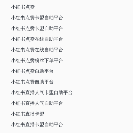
小红书点赞
小红书点赞卡盟自助平台
小红书点赞卡盟自助平台
小红书点赞在线自助平台
小红书点赞在线自助平台
小红书点赞粉丝下单平台
小红书点赞自助平台
小红书点赞自助平台
小红书直播人气卡盟自助平台
小红书直播人气自助平台
小红书直播卡盟
小红书直播卡盟自助平台