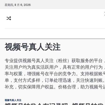
Skip
星期四, 8 月 6, 2026
to
content
视频号真人关注
专业提供视频号真人关注（粉丝）获取服务的平台
关注用户均为真实活跃用户，具有正常的用户行为
率与权重，增强账号在平台的竞争力。支持根据账
单，支付方式多样，订单处理迅速，关注快速到账
补充，切实保障用户权益。价格合理，助力视频号
视频号真人关注