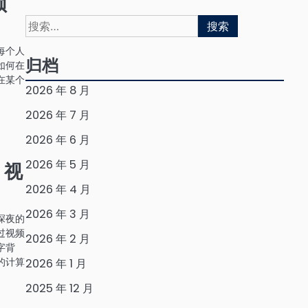
频
搜
索：
每个人
归档
如何在
在某个
2026 年 8 月
2026 年 7 月
2026 年 6 月
2026 年 5 月
 视
2026 年 4 月
2026 年 3 月
深夜的
过视频
2026 年 2 月
字背
的计算
2026 年 1 月
2025 年 12 月