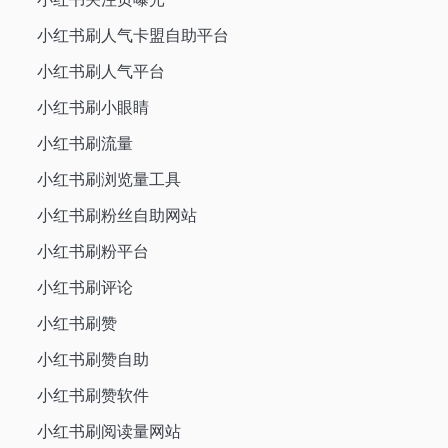
小红书刷人气卡盟自助平台
小红书刷人气平台
小红书刷小眼睛
小红书刷流量
小红书刷浏览量工具
小红书刷粉丝自助网站
小红书刷粉平台
小红书刷评论
小红书刷赞
小红书刷赞自助
小红书刷赞软件
小红书刷阅读量网站