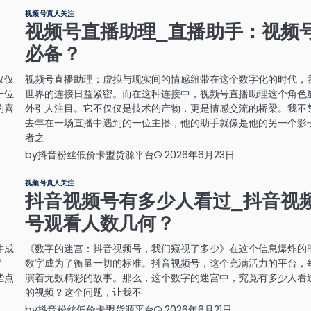
视频号真人关注
视频号直播助理_直播助手：视频
必备？
仅仅
视频号直播助理：虚拟与现实间的情感纽带在这个数字化的时代，
一位
世界的连接日益紧密。而在这种连接中，视频号直播助理这个角色
的喜
外引人注目。它不仅仅是技术的产物，更是情感交流的桥梁。我不
去年在一场直播中遇到的一位主播，他的助手就像是他的另一个影
者之
by
抖音粉丝低价卡盟货源平台
2026年6月23日
视频号真人关注
抖音视频号有多少人看过_抖音视
号观看人数几何？
件成
《数字的迷宫：抖音视频号，我们窥视了多少》在这个信息爆炸的
背
数字成为了衡量一切的标准。抖音视频号，这个充满活力的平台，
些点
演着无数精彩的故事。那么，这个数字的迷宫中，究竟有多少人看
的视频？这个问题，让我不
by
抖音粉丝低价卡盟货源平台
2026年6月21日