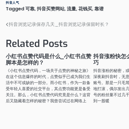
抖音人气
Tagged
可靠
,
抖音买赞网站
,
流量
,
花钱买
,
靠谱
抖音浏览记录保存几天_抖音浏览记录保留时长？
文
章
Related Posts
导
航
小红书点赞代码是什么_小红书点赞
抖音涨粉快怎
脚本是怎样的？
巧
《小红书点赞代码，一场关于点赞的神秘之旅》
抖音涨粉的秘密，或
在这个信息爆炸的时代，点赞似乎已成为我们生
深夜刷抖音时，无意
活中不可或缺的一部分。而小红书，作为一款备
账号。那是一只毛
受年轻人喜爱的社交平台，其点赞功能更是备受
地打滚，偶尔发出
关注。那么，小红书点赞代码究竟是什么？这背
号的粉丝量不过几
后又隐藏着怎样的秘密？我曾尝试过在网络上
到一股暖