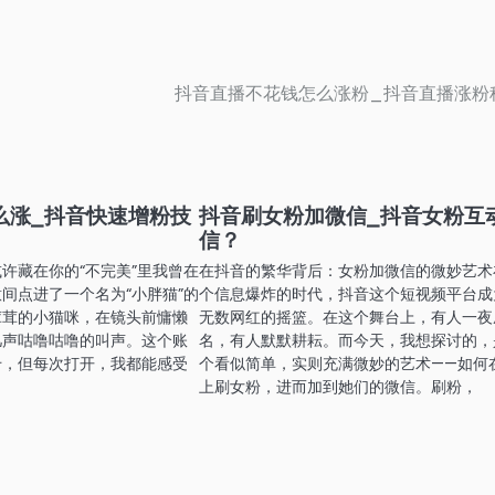
抖音直播不花钱怎么涨粉_抖音直播涨粉
么涨_抖音快速增粉技
抖音刷女粉加微信_抖音女粉互
信？
许藏在你的“不完美”里我曾在
在抖音的繁华背后：女粉加微信的微妙艺术
间点进了一个名为“小胖猫”的
个信息爆炸的时代，抖音这个短视频平台成
茸茸的小猫咪，在镜头前慵懒
无数网红的摇篮。在这个舞台上，有人一夜
几声咕噜咕噜的叫声。这个账
名，有人默默耕耘。而今天，我想探讨的，
千，但每次打开，我都能感受
个看似简单，实则充满微妙的艺术——如何
上刷女粉，进而加到她们的微信。刷粉，