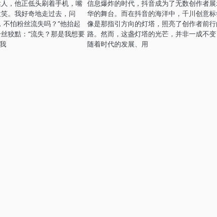
达人，他正低头刷着手机，嘴
信息爆炸的时代，抖音成为了无数创作者展
微笑。我好奇地走过去，问
华的舞台。而在抖音的海洋中，千川创意标
，不怕粉丝流失吗？”他抬起
像是那指引方向的灯塔，照亮了创作者前行
丝狡黠：“流失？那是我想要
路。然而，这盏灯塔的光芒，并非一成不变
让我
随着时代的发展、用