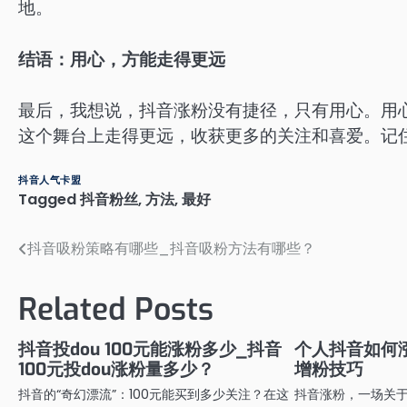
地。
结语：用心，方能走得更远
最后，我想说，抖音涨粉没有捷径，只有用心。用
这个舞台上走得更远，收获更多的关注和喜爱。记住
抖音人气卡盟
Tagged
抖音粉丝
,
方法
,
最好
抖音吸粉策略有哪些_抖音吸粉方法有哪些？
文
章
Related Posts
导
航
抖音投dou 100元能涨粉多少_抖音
个人抖音如何
100元投dou涨粉量多少？
增粉技巧
抖音的“奇幻漂流”：100元能买到多少关注？在这
抖音涨粉，一场关于