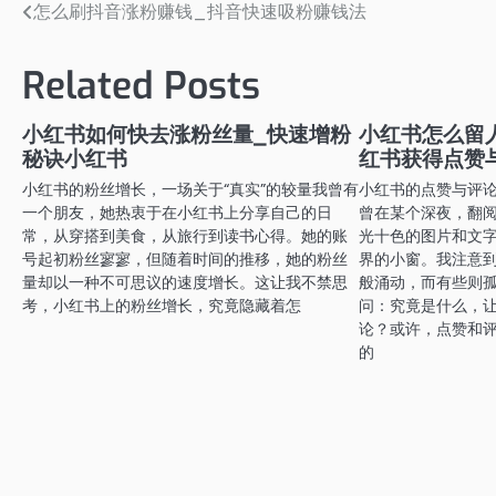
怎么刷抖音涨粉赚钱_抖音快速吸粉赚钱法
文
章
Related Posts
导
航
小红书如何快去涨粉丝量_快速增粉
小红书怎么留
秘诀小红书
红书获得点赞
小红书的粉丝增长，一场关于“真实”的较量我曾有
小红书的点赞与评
一个朋友，她热衷于在小红书上分享自己的日
曾在某个深夜，翻
常，从穿搭到美食，从旅行到读书心得。她的账
光十色的图片和文
号起初粉丝寥寥，但随着时间的推移，她的粉丝
界的小窗。我注意
量却以一种不可思议的速度增长。这让我不禁思
般涌动，而有些则
考，小红书上的粉丝增长，究竟隐藏着怎
问：究竟是什么，
论？或许，点赞和
的