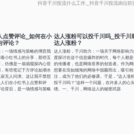
抖音千川投流什么工作_抖音千川投流岗位职
人点赞评论_如何在小
达人涨粉可以投千川吗_投千川
与评论？
达人涨粉？
论：一场情感与策略的博弈我
达人涨粉，千川助力：一场关于网络影响力
阅着小红书上的分享，那些五
度探讨在这个信息爆炸的时代，每个人都是
字，仿佛是一扇扇窥探内心世
的传播者，也是网络世界的创造者。作为网
到，有些笔记下方评论如潮水
想要在浩如烟海的网络中脱颖而出，吸引粉
孤寂无人问津。这让我不禁想
注，成为了他们的必修课。于是，“达人涨
让人们在小红书上点赞和评
投千川吗？”这样一个问题，在许多人的心
评论背后，是一场情感与策略
绕。一、千川，网络达人的秘密武器