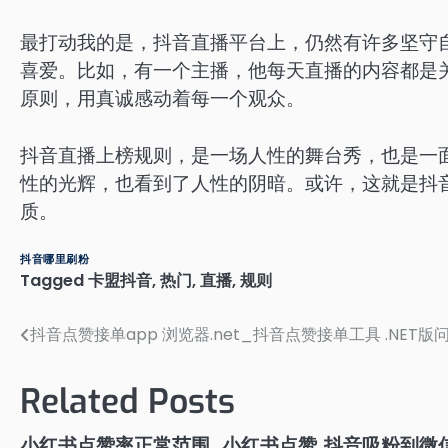
最打动我的是，抖音直播平台上，仍然有许多坚守
喜爱。比如，有一个主播，他每天直播的内容都是
原则，用真诚感动着每一个观众。
抖音直播上榜规则，是一场人性的舞台秀，也是一
性的光辉，也看到了人性的阴暗。或许，这就是抖
质。
抖音哪里刷粉
Tagged
卡盟抖音
,
热门
,
直播
,
规则
抖音点赞接单app 浏览器.net_抖音点赞接单工具 .NET版
文
章
Related Posts
导
小红书点赞率正常范围_小红书点赞
抖音吸粉到微