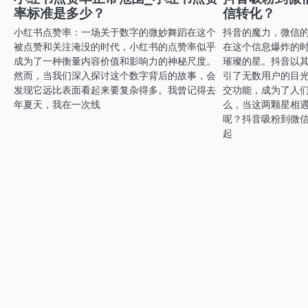
航
率标准是多少？
信转化？
小红书点赞率：一场关于数字的微妙舞蹈在这个
抖音的魔力，微信
被点赞和关注淹没的时代，小红书的点赞率似乎
在这个信息爆炸的
成为了一种衡量内容价值和影响力的神秘尺度。
璀璨的星。抖音以
然而，当我们深入探讨这个数字背后的故事，会
引了无数用户的目
发现它远比表面看起来要复杂得多。我曾记得去
交功能，成为了人
年夏天，我在一次线
么，当这两颗星相
呢？抖音吸粉到微
起