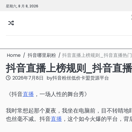
Skip
星期六, 8 月 8, 2026
to
content
Home
抖音哪里刷粉
抖音直播上榜规则_抖音直播热
抖音直播上榜规则_抖音直
2026年7月8日
by
抖音粉丝低价卡盟货源平台
《抖音
直播
，一场人性的舞台秀》
我时常想起那个夏夜，我坐在电脑前，目不转睛地
也丝毫不减。抖音
直播
，这个如今火爆的平台，背