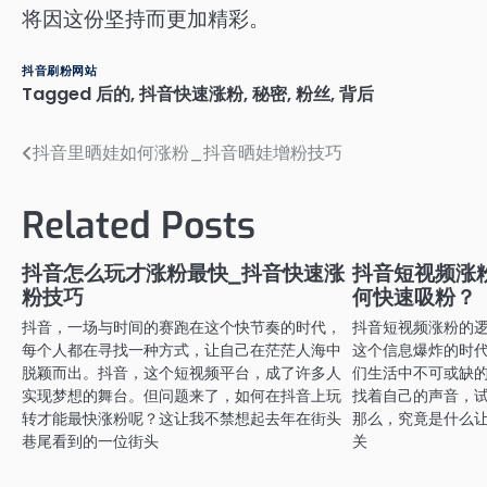
将因这份坚持而更加精彩。
抖音刷粉网站
Tagged
后的
,
抖音快速涨粉
,
秘密
,
粉丝
,
背后
抖音里晒娃如何涨粉_抖音晒娃增粉技巧
文
章
Related Posts
导
航
抖音怎么玩才涨粉最快_抖音快速涨
抖音短视频涨
粉技巧
何快速吸粉？
抖音，一场与时间的赛跑在这个快节奏的时代，
抖音短视频涨粉的逻
每个人都在寻找一种方式，让自己在茫茫人海中
这个信息爆炸的时
脱颖而出。抖音，这个短视频平台，成了许多人
们生活中不可或缺
实现梦想的舞台。但问题来了，如何在抖音上玩
找着自己的声音，
转才能最快涨粉呢？这让我不禁想起去年在街头
那么，究竟是什么
巷尾看到的一位街头
关