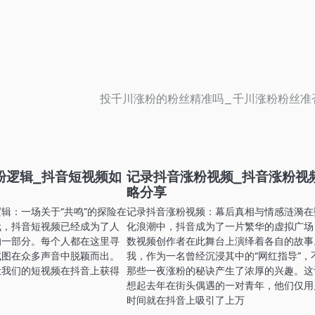
投千川涨粉的粉丝精准吗_千川涨粉粉丝准
粉逻辑_抖音短视频如
记录抖音涨粉视频_抖音涨粉视
略分享
辑：一场关于“共鸣”的探险在
记录抖音涨粉视频：幕后真相与情感涟漪在
代，抖音短视频已经成为了人
化浪潮中，抖音成为了一片繁华的虚拟广场
的一部分。每个人都在这里寻
数视频创作者在此舞台上演绎着各自的故事
试图在众多声音中脱颖而出。
我，作为一名曾经沉浸其中的“网红指导”，
让我们的短视频在抖音上获得
那些一夜涨粉的秘诀产生了浓厚的兴趣。这
想起去年在街头偶遇的一对青年，他们仅用
时间就在抖音上吸引了上万