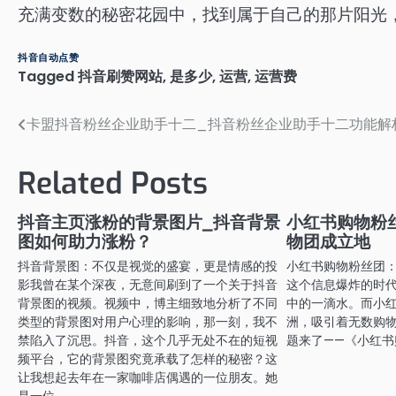
充满变数的秘密花园中，找到属于自己的那片阳光
抖音自动点赞
Tagged
抖音刷赞网站
,
是多少
,
运营
,
运营费
卡盟抖音粉丝企业助手十二_抖音粉丝企业助手十二功能解
文
章
Related Posts
导
航
抖音主页涨粉的背景图片_抖音背景
小红书购物粉
图如何助力涨粉？
物团成立地
抖音背景图：不仅是视觉的盛宴，更是情感的投
小红书购物粉丝团
影我曾在某个深夜，无意间刷到了一个关于抖音
这个信息爆炸的时
背景图的视频。视频中，博主细致地分析了不同
中的一滴水。而小
类型的背景图对用户心理的影响，那一刻，我不
洲，吸引着无数购
禁陷入了沉思。抖音，这个几乎无处不在的短视
题来了——《小红
频平台，它的背景图究竟承载了怎样的秘密？这
让我想起去年在一家咖啡店偶遇的一位朋友。她
是一位