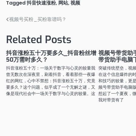
Tagged
抖音快速涨粉
,
网站
,
视频
视频号买粉_买粉靠谱吗？
文
章
Related Posts
导
航
抖音涨粉五十万要多久_抖音粉丝增
视频号带货助
50万需时多久？
带货助手电脑
抖音涨粉五十万：一场关于数字与心灵的较量我
突破传统壁垒，视
曾无数次在深夜里，刷着抖音，看着那些一夜爆
在这个信息爆炸的
红的网红，心中不禁想：抖音涨粉五十万，究竟
和技巧的较量，更
要多久？这个问题，似乎成了一个无解之谜，又
频号带货助手电脑
像是现代社会中一场关于数字与心灵的较量。这
想起了一个夏夜，
我对带货有了