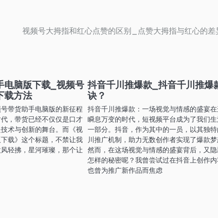
视频号大拇指和红心点赞的区别_点赞大拇指与红心的差
手电脑版下载_视频号
抖音千川推爆款_抖音千川推爆
下载方法
诀？
频号带货助手电脑版的新征程
抖音千川推爆款：一场视觉与情感的盛宴在
时代，带货已经不仅仅是口才
瞬息万变的时代，短视频平台成为了我们生
是技术与创新的舞台。而《视
一部分。抖音，作为其中的一员，以其独特
版下载》这个标题，不禁让我
川推广机制，助力无数创作者实现了爆款梦
微风轻拂，星河璀璨，那个让
然而，在这场视觉与情感的盛宴背后，又隐
怎样的秘密呢？我曾尝试过在抖音上创作内
也曾为推广新作品而焦虑