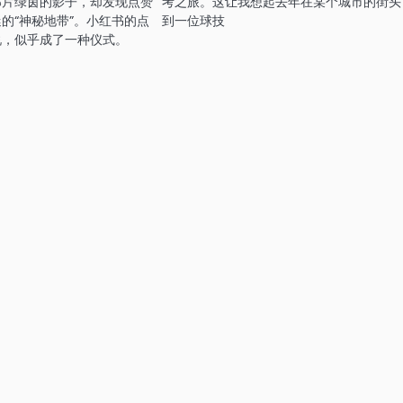
那片绿茵的影子，却发现点赞
考之旅。这让我想起去年在某个城市的街头
的“神秘地带”。小红书的点
到一位球技
说，似乎成了一种仪式。