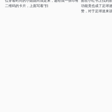
位穿着时尚的小姐姐向我走来，递给我一张印有
图在小红书上找到
二维码的卡片，上面写着“扫
功能竟也成了足球迷
赞，对于足球迷来