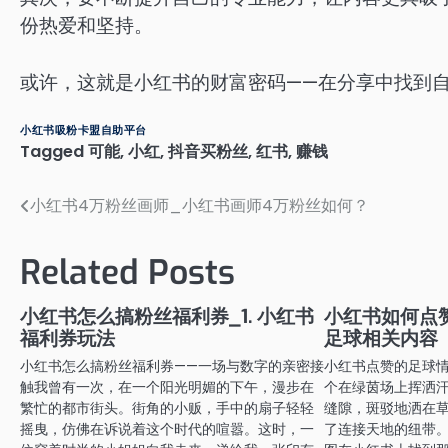
份热爱和坚持。
或许，这就是小红书的财富密码——在分享中找到
小红书吸粉卡盟自助平台
Tagged
可能
,
小红
,
抖音买粉丝
,
红书
,
赚钱
小红书4万粉丝画师_小红书画师4万粉丝如何？
文
章
Related Posts
导
航
小红书怎么搞粉丝福利券_1. 小红书
小红书如何点
福利券玩法
足球相关内容
小红书怎么搞粉丝福利券——一场与数字的亲密接
小红书点赞的足球
触我曾有一次，在一个阳光明媚的下午，漫步在
个在绿茵场上挥洒
繁忙的都市街头。街角的小贩，手中的扇子轻轻
缝隙，斑驳地洒在
摇曳，仿佛在诉说着这个时代的喧嚣。这时，一
了连接天地的纽带