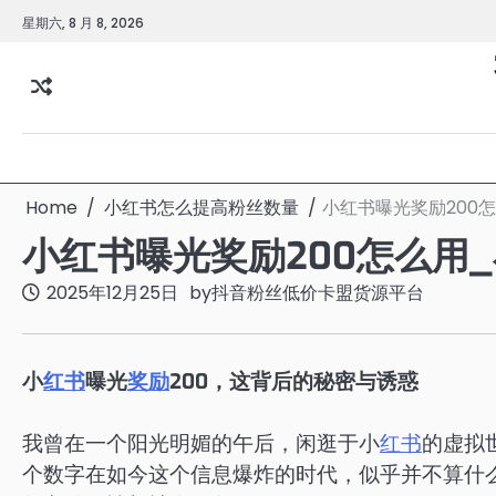
Skip
星期六, 8 月 8, 2026
to
content
Home
小红书怎么提高粉丝数量
小红书曝光奖励200
小红书曝光奖励200怎么用
2025年12月25日
by
抖音粉丝低价卡盟货源平台
小
红书
曝光
奖励
200，这背后的秘密与诱惑
我曾在一个阳光明媚的午后，闲逛于小
红书
的虚拟
个数字在如今这个信息爆炸的时代，似乎并不算什