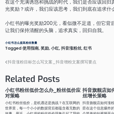
在这个充满诱惑和挑战的时代，我们是否应该回归真
光奖励？或许，我们应该思考，我们到底在追求什
小红书的曝光奖励200元，看似微不足道，但它背
让我们保持清醒的头脑，追求真实，回归自我。
小红书怎么提高粉丝数量
Tagged
使用指南
,
奖励
,
小红
,
抖音涨粉丝
,
红书
抖音涨粉目标怎么写文案_抖音增粉文案撰写要点
文
章
Related Posts
导
航
小红书粉丝低价怎么办_粉丝低价应
抖音旗舰店如
对策略
丝增长策略
小红书粉丝低价，是机遇还是挑战？在互联网的
抖音旗舰店如何涨
世界里，每一个小小的数据背后都蕴含着无数的
弈在这个信息爆炸
故事。最近，小红书的粉丝低价现象引起了我的
个简单的短视频平