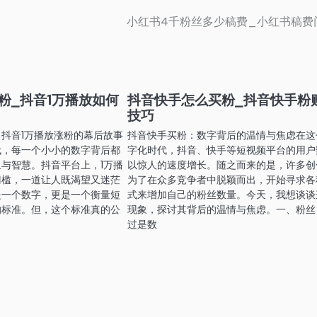
小红书4千粉丝多少稿费_小红书稿费
粉_抖音1万播放如何
抖音快手怎么买粉_抖音快手粉
技巧
抖音1万播放涨粉的幕后故事
抖音快手买粉：数字背后的温情与焦虑在这
代，每一个小小的数字背后都
字化时代，抖音、快手等短视频平台的用户
与智慧。抖音平台上，1万播
以惊人的速度增长。随之而来的是，许多创
门槛，一道让人既渴望又迷茫
为了在众多竞争者中脱颖而出，开始寻求各
是一个数字，更是一个衡量短
式来增加自己的粉丝数量。今天，我想谈谈
的标准。但，这个标准真的公
现象，探讨其背后的温情与焦虑。一、粉丝
过是数