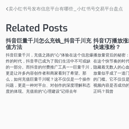
卖小红书号发布信息平台有哪些_小红书号交易平台盘点
文
章
Related Posts
导
航
抖音巨量千川怎么充钱_抖音千川充
抖音1万播放涨
值方法
快速涨粉？
抖音巨量千川，充值之路的“心”体验在这个信息爆
播放量背后的秘密：
炸的时代，抖音早已成为了我们生活中不可或缺
在这个快节奏的时
的一部分。而抖音的付费推广工具——巨量千川，
隐藏着无数人的心血
更是让许多内容创作者和商家看到了希望。那
放量似乎成了一道
么，如何充值巨量千川呢？这不仅仅是一个操作
的门槛。它不仅仅
问题，更是一种对平台、对创作的深度理解和态
视频内容是否成功
度的体现。充值前的“心理建设”记得去年
正吗？我曾