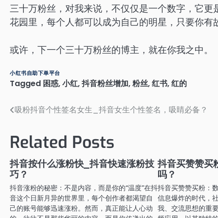
三十万粉丝，对我来说，不仅仅是一个数字，它更
花园里，每个人都可以成为自己的明星，只要你有
或许，下一个三十万粉丝的博主，就在你我之中。
小红书自助下单平台
Tagged
困惑
,
小红
,
抖音粉丝增加
,
粉丝
,
红书
,
红的
吸粉抖音个性签名女生_抖音女生个性签名，吸睛必备？
文
章
Related Posts
导
航
抖音按什么涨粉快_抖音快速涨粉技
抖音买赞赞买
巧？
吗？
抖音涨粉的秘密：不是内容，而是你的“温度”在抖
抖音买赞赞买粉：
音这个日新月异的世界里，每个创作者都渴望自
信息爆炸的时代，
己的账号能够迅速涨粉。然而，真正能让人心动
我、交流思想的重