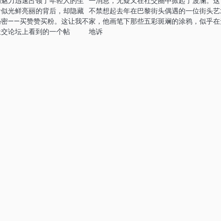
的魅力迅速占领了年轻人的生
一消息，无疑又在社交圈中掀起了波澜。这
看似光鲜亮丽的背后，却隐藏
不禁想起去年在巴黎街头偶遇的一位街头艺
秘密——买赞赞买粉。这让我不
家，他画笔下那些五彩斑斓的涂鸦，似乎在
社交论坛上看到的一个帖
地诉