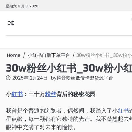
Skip
星期六, 8 月 8, 2026
to
content
Home
小红书自助下单平台
30w粉丝小红书_30w粉
30w粉丝小红书_30w粉小
2025年12月24日
by
抖音粉丝低价卡盟货源平台
小
红书
：三十万
粉丝
背后的秘密花园
我曾是个普通的浏览者，偶然间，我踏入了小
红书
星点缀，每一颗都有它独特的光芒。我不禁想起去
眼神中充满了对未来的憧憬。